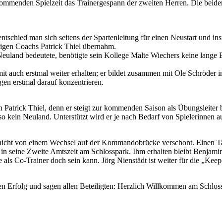
menden Spielzeit das Trainergespann der zweiten Herren. Die beiden 
entschied man sich seitens der Spartenleitung für einen Neustart und i
rigen Coachs Patrick Thiel übernahm.
uland bedeutete, benötigte sein Kollege Malte Wiechers keine lange E
it auch erstmal weiter erhalten; er bildet zusammen mit Ole Schröder 
en erstmal darauf konzentrieren.
itten Patrick Thiel, denn er steigt zur kommenden Saison als Übungslei
nso kein Neuland. Unterstützt wird er je nach Bedarf von Spielerinnen 
ir nicht von einem Wechsel auf der Kommandobrücke verschont. Einen Ta
n seine Zweite Amtszeit am Schlosspark. Ihm erhalten bleibt Benjamin 
e als Co-Trainer doch sein kann. Jörg Nienstädt ist weiter für die „Ke
n Erfolg und sagen allen Beteiligten: Herzlich Willkommen am Schlo