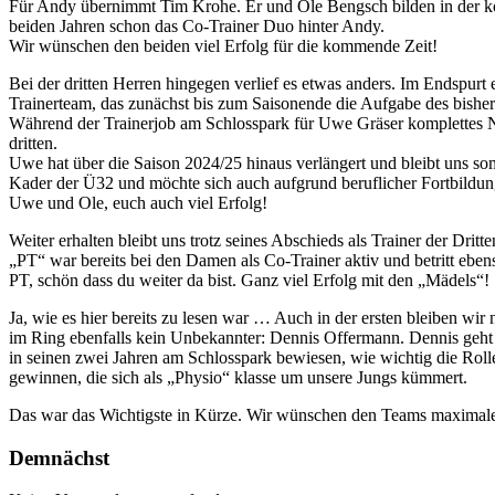
Für Andy übernimmt Tim Krohe. Er und Ole Bengsch bilden in der kom
beiden Jahren schon das Co-Trainer Duo hinter Andy.
Wir wünschen den beiden viel Erfolg für die kommende Zeit!
Bei der dritten Herren hingegen verlief es etwas anders. Im Endspurt 
Trainerteam, das zunächst bis zum Saisonende die Aufgabe des bishe
Während der Trainerjob am Schlosspark für Uwe Gräser komplettes Ne
dritten.
Uwe hat über die Saison 2024/25 hinaus verlängert und bleibt uns som
Kader der Ü32 und möchte sich auch aufgrund beruflicher Fortbildung
Uwe und Ole, euch auch viel Erfolg!
Weiter erhalten bleibt uns trotz seines Abschieds als Trainer der Dr
„PT“ war bereits bei den Damen als Co-Trainer aktiv und betritt ebe
PT, schön dass du weiter da bist. Ganz viel Erfolg mit den „Mädels“!
Ja, wie es hier bereits zu lesen war … Auch in der ersten bleiben w
im Ring ebenfalls kein Unbekannter: Dennis Offermann. Dennis geht i
in seinen zwei Jahren am Schlosspark bewiesen, wie wichtig die Roll
gewinnen, die sich als „Physio“ klasse um unsere Jungs kümmert.
Das war das Wichtigste in Kürze. Wir wünschen den Teams maximale
Demnächst