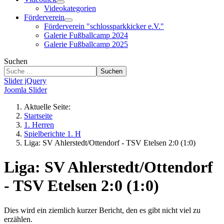
Videokategorien
Förderverein
Förderverein "schlossparkkicker e.V."
Galerie Fußballcamp 2024
Galerie Fußballcamp 2025
Suchen
Suchen
Slider jQuery
Joomla Slider
Aktuelle Seite:
Startseite
1. Herren
Spielberichte 1. H
Liga: SV Ahlerstedt/Ottendorf - TSV Etelsen 2:0 (1:0)
Liga: SV Ahlerstedt/Ottendorf
- TSV Etelsen 2:0 (1:0)
Dies wird ein ziemlich kurzer Bericht, den es gibt nicht viel zu
erzählen.