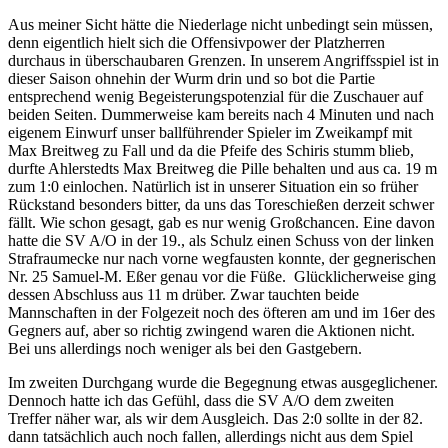
Aus meiner Sicht hätte die Niederlage nicht unbedingt sein müssen,
denn eigentlich hielt sich die Offensivpower der Platzherren
durchaus in überschaubaren Grenzen. In unserem Angriffsspiel ist in
dieser Saison ohnehin der Wurm drin und so bot die Partie
entsprechend wenig Begeisterungspotenzial für die Zuschauer auf
beiden Seiten. Dummerweise kam bereits nach 4 Minuten und nach
eigenem Einwurf unser ballführender Spieler im Zweikampf mit
Max Breitweg zu Fall und da die Pfeife des Schiris stumm blieb,
durfte Ahlerstedts Max Breitweg die Pille behalten und aus ca. 19 m
zum 1:0 einlochen. Natürlich ist in unserer Situation ein so früher
Rückstand besonders bitter, da uns das Toreschießen derzeit schwer
fällt. Wie schon gesagt, gab es nur wenig Großchancen. Eine davon
hatte die SV A/O in der 19., als Schulz einen Schuss von der linken
Strafraumecke nur nach vorne wegfausten konnte, der gegnerischen
Nr. 25 Samuel-M. Eßer genau vor die Füße. Glücklicherweise ging
dessen Abschluss aus 11 m drüber. Zwar tauchten beide
Mannschaften in der Folgezeit noch des öfteren am und im 16er des
Gegners auf, aber so richtig zwingend waren die Aktionen nicht.
Bei uns allerdings noch weniger als bei den Gastgebern.
Im zweiten Durchgang wurde die Begegnung etwas ausgeglichener.
Dennoch hatte ich das Gefühl, dass die SV A/O dem zweiten
Treffer näher war, als wir dem Ausgleich. Das 2:0 sollte in der 82.
dann tatsächlich auch noch fallen, allerdings nicht aus dem Spiel