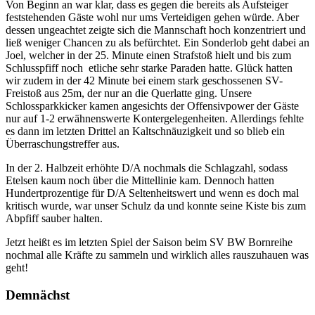
Von Beginn an war klar, dass es gegen die bereits als Aufsteiger
feststehenden Gäste wohl nur ums Verteidigen gehen würde. Aber
dessen ungeachtet zeigte sich die Mannschaft hoch konzentriert und
ließ weniger Chancen zu als befürchtet. Ein Sonderlob geht dabei an
Joel, welcher in der 25. Minute einen Strafstoß hielt und bis zum
Schlusspfiff noch etliche sehr starke Paraden hatte. Glück hatten
wir zudem in der 42 Minute bei einem stark geschossenen SV-
Freistoß aus 25m, der nur an die Querlatte ging. Unsere
Schlossparkkicker kamen angesichts der Offensivpower der Gäste
nur auf 1-2 erwähnenswerte Kontergelegenheiten. Allerdings fehlte
es dann im letzten Drittel an Kaltschnäuzigkeit und so blieb ein
Überraschungstreffer aus.
In der 2. Halbzeit erhöhte D/A nochmals die Schlagzahl, sodass
Etelsen kaum noch über die Mittellinie kam. Dennoch hatten
Hundertprozentige für D/A Seltenheitswert und wenn es doch mal
kritisch wurde, war unser Schulz da und konnte seine Kiste bis zum
Abpfiff sauber halten.
Jetzt heißt es im letzten Spiel der Saison beim SV BW Bornreihe
nochmal alle Kräfte zu sammeln und wirklich alles rauszuhauen was
geht!
Demnächst