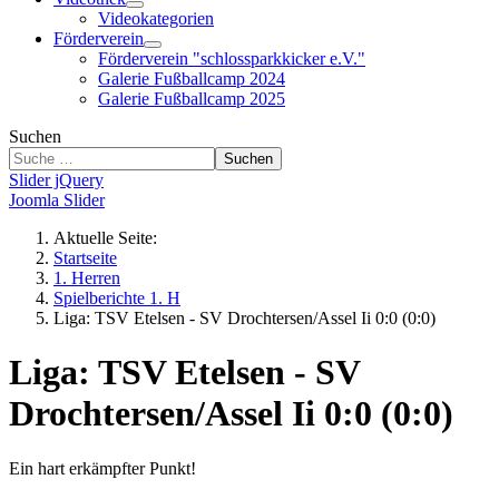
Videokategorien
Förderverein
Förderverein "schlossparkkicker e.V."
Galerie Fußballcamp 2024
Galerie Fußballcamp 2025
Suchen
Suchen
Slider jQuery
Joomla Slider
Aktuelle Seite:
Startseite
1. Herren
Spielberichte 1. H
Liga: TSV Etelsen - SV Drochtersen/Assel Ii 0:0 (0:0)
Liga: TSV Etelsen - SV
Drochtersen/Assel Ii 0:0 (0:0)
Ein hart erkämpfter Punkt!