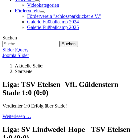
Videokategorien
Förderverein
Förderverein "schlossparkkicker e.V."
Galerie Fußballcamp 2024
Galerie Fußballcamp 2025
Suchen
Suchen
Slider jQuery
Joomla Slider
Aktuelle Seite:
Startseite
Liga: TSV Etelsen -VfL Güldenstern
Stade 1:0 (0:0)
Verdienter 1:0 Erfolg über Stade!
Weiterlesen …
Liga: SV Lindwedel-Hope - TSV Etelsen
1:0 (0:0)