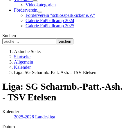
Videokategorien
Förderverein
Förderverein "schlossparkkicker e.V."
Galerie Fußballcamp 2024
Galerie Fußballcamp 2025
Suchen
Suchen
Aktuelle Seite:
Startseite
Allgemein
Kalender
Liga: SG Scharmb.-Patt.-Ash. - TSV Etelsen
Liga: SG Scharmb.-Patt.-Ash.
- TSV Etelsen
Kalender
2025-2026 Landesliga
Datum